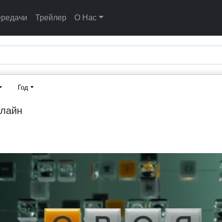
ередачи
Трейлер
О Нас
Год
нлайн