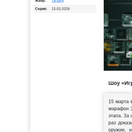
Жанр:
ТВ-шоу
Серия:
15.03.2026
Шоу «Игр
15 марта
марафон З
этапа. За
раз доказ
оружие, 