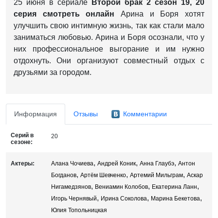
25 июня в сериале
Второй брак 2 сезон 19, 20
серия смотреть онлайн
Арина и Боря хотят
улучшить свою интимную жизнь, так как стали мало
заниматься любовью. Арина и Боря осознали, что у
них профессиональное выгорание и им нужно
отдохнуть. Они организуют совместный отдых с
друзьями за городом.
Информация
Отзывы
Комментарии
Серий в
20
сезоне:
,
,
,
Актеры:
Алана Чочиева
Андрей Коник
Анна Глаубэ
Антон
,
,
,
Богданов
Артём Шевченко
Артемий Мильграм
Аскар
,
,
,
Нигамедзянов
Вениамин Колобов
Екатерина Ланн
,
,
,
Игорь Чернявый
Ирина Соколова
Марина Бекетова
Юлия Топольницкая