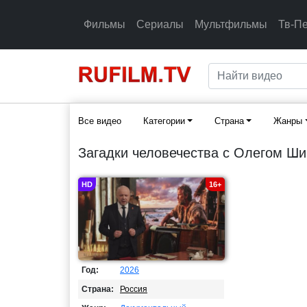
Фильмы
Сериалы
Мультфильмы
Тв-П
Все видео
Категории
Страна
Жанры
Загадки человечества с Олегом Ши
HD
16+
Год:
2026
Страна:
Россия