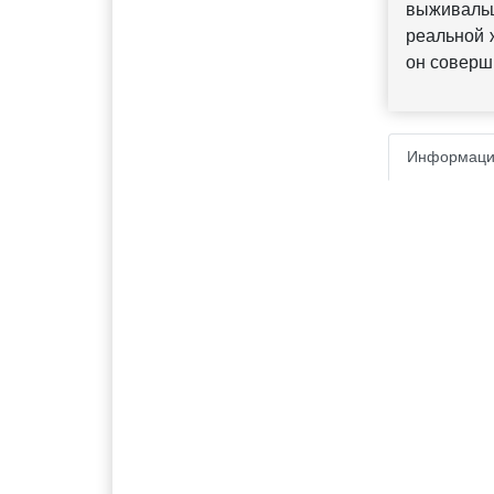
выживальщ
реальной 
он соверш
Информаци