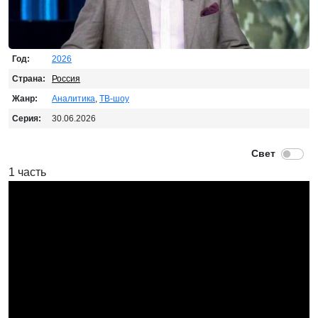
Год:
2026
Страна:
Россия
Жанр:
Аналитика
,
ТВ-шоу
Серия:
30.06.2026
1 часть