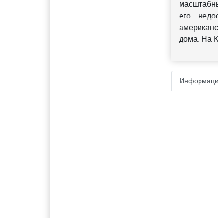
масштабны
его недо
американс
дома. На 
Информаци