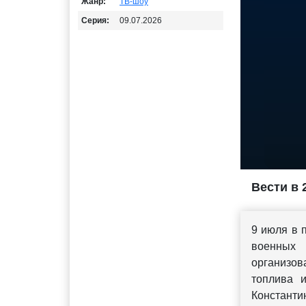
Жанр:
ТВ-шоу
Серия:
09.07.2026
Вести в 
9 июля в 
военных
организов
топлива 
Констант