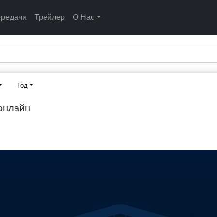
ередачи
Трейлер
О Нас
Год
 онлайн