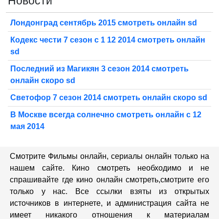
Новости
Лондонград сентябрь 2015 смотреть онлайн sd
Кодекс чести 7 сезон с 1 12 2014 смотреть онлайн
sd
Последний из Магикян 3 сезон 2014 смотреть
онлайн скоро sd
Светофор 7 сезон 2014 смотреть онлайн скоро sd
В Москве всегда солнечно смотреть онлайн с 12
мая 2014
Смотрите Фильмы онлайн, сериалы онлайн только на
нашем сайте. Кино смотреть необходимо и не
спрашивайте где кино онлайн смотреть,cмотрите его
только у нас. Все ссылки взяты из открытых
источников в интернете, и администрация сайта не
имеет никакого отношения к материалам