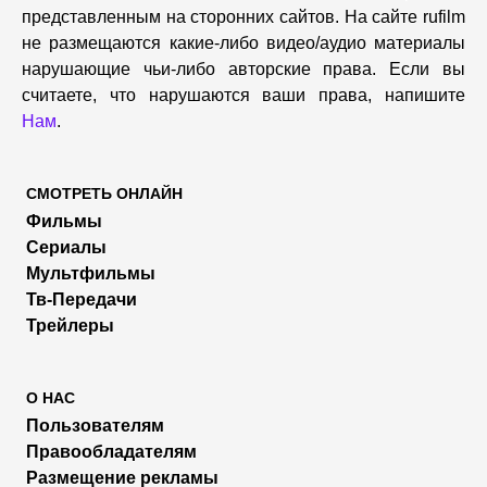
представленным на сторонних сайтов. На сайте rufilm
не размещаются какие-либо видео/аудио материалы
нарушающие чьи-либо авторские права. Если вы
считаете, что нарушаются ваши права, напишите
Нам
.
СМОТРЕТЬ ОНЛАЙН
Фильмы
Сериалы
Мультфильмы
Тв-Передачи
Трейлеры
О НАС
Пользователям
Правообладателям
Размещение рекламы