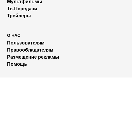
Мультфильмы
Тв-Передачи
Трейлеры
О НАС
Пользователям
Правообладателям
Размещение рекламы
Помощь
МЫ В СОЦИАЛЬНЫХ СЕТЯХ
2026 © Rufilm - Сериалы и фильмы онлайн