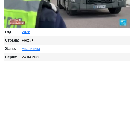
Год:
2026
Страна:
Россия
Жанр:
Аналитика
Серия:
24.04.2026