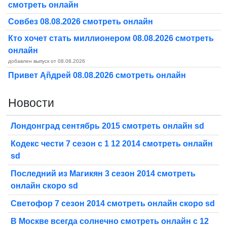
смотреть онлайн
Совбез 08.08.2026 смотреть онлайн
Кто хочет стать миллионером 08.08.2026 смотреть
онлайн
добавлен выпуск от 08.08.2026
Привет Ąñдpей 08.08.2026 смотреть онлайн
Новости
Лондонград сентябрь 2015 смотреть онлайн sd
Кодекс чести 7 сезон с 1 12 2014 смотреть онлайн
sd
Последний из Магикян 3 сезон 2014 смотреть
онлайн скоро sd
Светофор 7 сезон 2014 смотреть онлайн скоро sd
В Москве всегда солнечно смотреть онлайн с 12