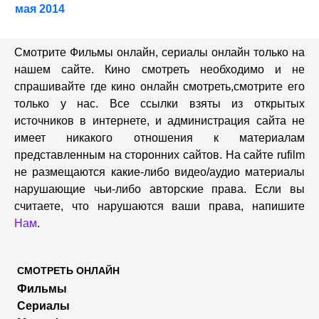
мая 2014
Смотрите Фильмы онлайн, сериалы онлайн только на
нашем сайте. Кино смотреть необходимо и не
спрашивайте где кино онлайн смотреть,cмотрите его
только у нас. Все ссылки взяты из открытых
источников в интернете, и администрация сайта не
имеет никакого отношения к материалам
представленным на сторонних сайтов. На сайте rufilm
не размещаются какие-либо видео/аудио материалы
нарушающие чьи-либо авторские права. Если вы
считаете, что нарушаются ваши права, напишите
Нам
.
СМОТРЕТЬ ОНЛАЙН
Фильмы
Сериалы