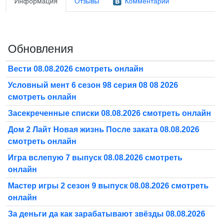
Информация
Отзывы
Комментарии
Обновления
Вести 08.08.2026 смотреть онлайн
Условный мент 6 сезон 98 серия 08 08 2026
смотреть онлайн
Засекреченные списки 08.08.2026 смотреть онлайн
Дом 2 Лайт Новая жизнь После заката 08.08.2026
смотреть онлайн
Игра вслепую 7 выпуск 08.08.2026 смотреть
онлайн
Мастер игры 2 сезон 9 выпуск 08.08.2026 смотреть
онлайн
За деньги да как зарабатывают звёзды 08.08.2026