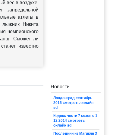
й вес в воздухе.
т запредельной
тальные атлеты в
й лыжник Никита
ния чемпионского
ванш. Сможет ли
станет известно
Новости
Лондонград сентябрь
2015 смотреть онлайн
sd
Кодекс чести 7 сезон с 1
12 2014 смотреть
онлайн sd
Последний из Магикян 3