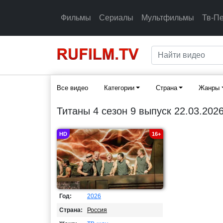
Фильмы
Сериалы
Мультфильмы
Тв-П
Все видео
Категории
Страна
Жанры
Титаны 4 сезон 9 выпуск 22.03.202
HD
16+
Год:
2026
Страна:
Россия