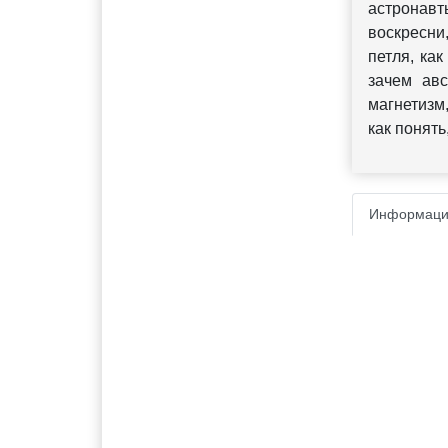
астронав
воскресни
петля, ка
зачем авс
магнетизм
как понять
Информаци