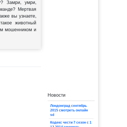
у? Замри, умри,
оманде? Мертвая
акже вы узнаете,
 такое животный
ым мошенником и
Новости
Лондонград сентябрь
2015 смотреть онлайн
sd
Кодекс чести 7 сезон с 1