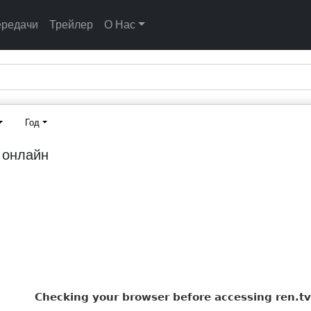
ередачи
Трейлер
О Нас
Год
 онлайн