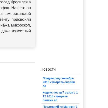
сосед бросился в
офон. На него он
си американской
генту присвоили
онажа микроскоп,
и даже известный
Новости
Лондонград сентябрь
2015 смотреть онлайн
sd
Кодекс чести 7 сезон с 1
12 2014 смотреть
онлайн sd
Последний из Магикян 3