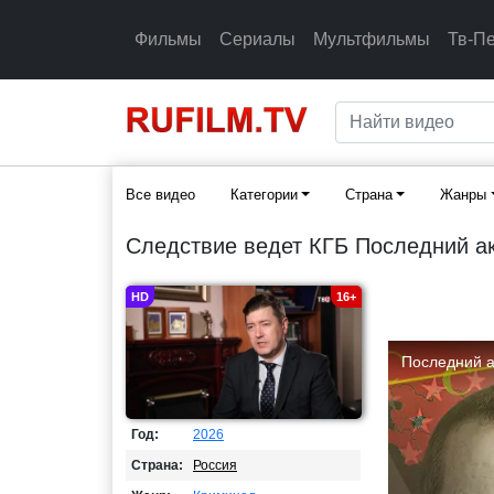
Фильмы
Сериалы
Мультфильмы
Тв-П
Все видео
Категории
Страна
Жанры
Следствие ведет КГБ Последний ак
HD
16+
Год:
2026
Страна:
Россия