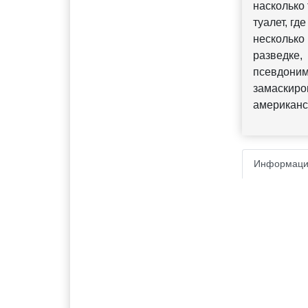
насколько
туалет, гд
нескольк
разведке,
псевдоним
замаскиро
американс
Информаци