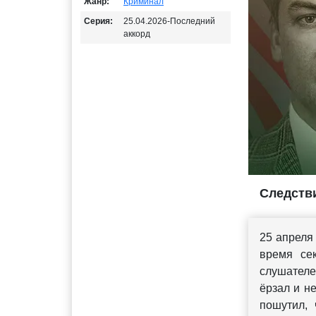
Жанр:
Криминал
Серия:
25.04.2026-Последний
аккорд
Следстви
25 апреля
время се
слушателе
ёрзал и н
пошутил, 