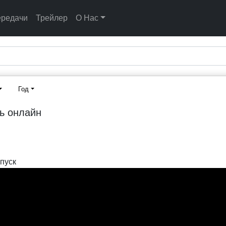
ередачи
Трейлер
О Нас
Год
ь онлайн
пуск