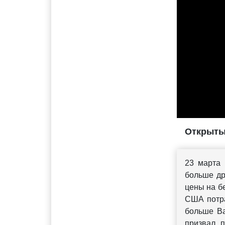
Открытый
23 марта
больше др
цены на бе
США потра
больше Ва
призвал п