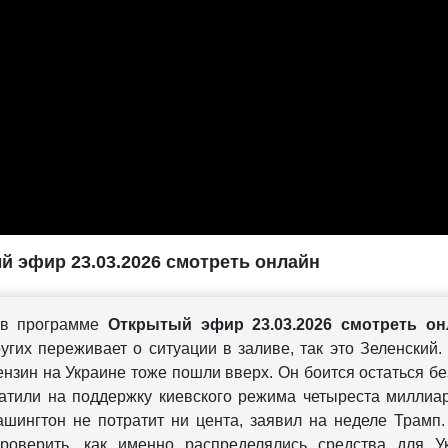
 эфир 23.03.2026 смотреть онлайн
 в программе
Открытый эфир 23.03.2026 смотреть он
угих переживает о ситуации в заливе, так это Зеленский. 
нзин на Украине тоже пошли вверх. Он боится остаться без
тили на поддержку киевского режима четыреста миллиар
шингтон не потратит ни цента, заявил на неделе Трамп
роверить, как именно распределялись средства для У