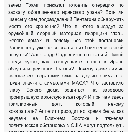
зачем Трамп приказал готовить операцию по
захвату обогащенного иранского урана? Есть ли
шансы у спецподразделений Пентагона обнаружить
места его хранения? Что в итоге выдадут за
оружейный ядерный материал пиарщики главы
Белого дома? И почему без этой постановки
Вашингтону уже не вырваться из ближневосточной
ловушки? Александр Садовников со статьей. Чужой
среди чужих, как затянувшаяся война в Иране
обрушила рейтинги Трампа? Почему даже самые
верные его соратники один за другим снимают с
груди значки с символами MАGА? Что заставило
главу Белого дома решиться на заведомо
проигрышную иранскую авантюру? И при чем здесь
триллионный долг, который некому
возвращать? Аппетит приходит во время беды, как
неудачи на Ближнем Востоке и тяжелая
политическая обстановка в США могут подтолкнуть