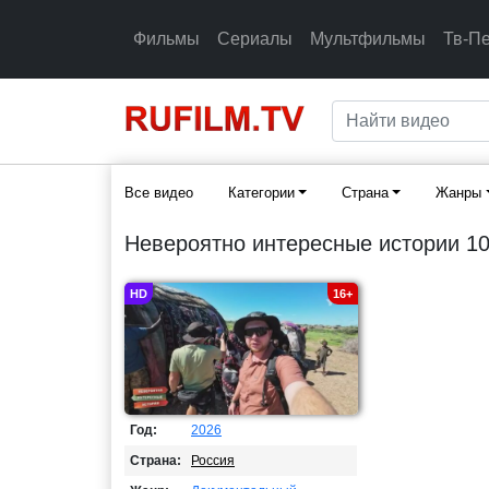
Фильмы
Сериалы
Мультфильмы
Тв-П
Все видео
Категории
Страна
Жанры
Невероятно интересные истории 10
HD
16+
Год:
2026
Страна:
Россия