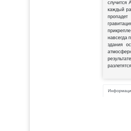
случится 
каждый ра
пропадет
гравитаци
прикрепле
навсегда 
здания о
атмосферн
результате
разлетятся
Информаци