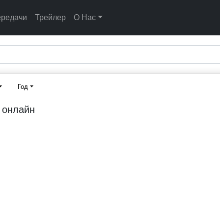
ередачи
Трейлер
О Нас
Год
ь онлайн