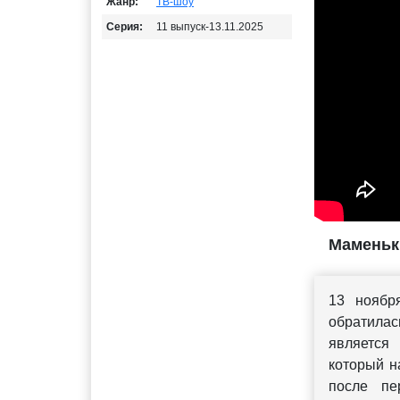
Жанр:
ТВ-шоу
Серия:
11 выпуск-13.11.2025
Маменьки
13 нояб
обратилас
является
который н
после пе