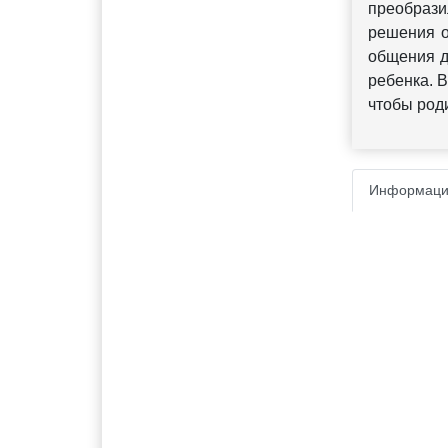
преобрази
решения о
общения д
ребенка. В
чтобы род
Информаци