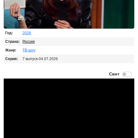
Год:
2026
Страна:
Россия
Жанр:
ТВ-шоу
Серия:
7 выпуск-04.07.2026