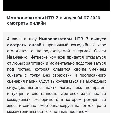
Импровизаторы НТВ 7 выпуск 04.07.2026
смотреть онлайн
4 июля в шоу
Импровизаторы НТВ 7 выпуск
смотреть онлайн
привычный комедийный хаос
столкнется с непредсказуемой энергией Олеси
Иванченко. Четверке комиков придется отказаться
от любых заготовок и моментально подстраиваться
под гостью, которая славится своим умением
сбивать с толку. Без страховки и прописанного
сценария парни будут выкручиваться из абсурдных
ситуаций, пытаясь найти логику там, где правят
интуиция и спонтанность. Зрителей ждет чистый
комедийный эксперимент, в котором рожденный
здесь и сейчас юмор балансирует на тонкой грани
между гениальностью и полным провалом.