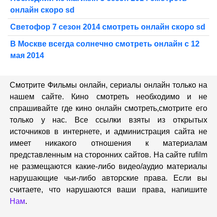
онлайн скоро sd
Светофор 7 сезон 2014 смотреть онлайн скоро sd
В Москве всегда солнечно смотреть онлайн с 12
мая 2014
Смотрите Фильмы онлайн, сериалы онлайн только на
нашем сайте. Кино смотреть необходимо и не
спрашивайте где кино онлайн смотреть,cмотрите его
только у нас. Все ссылки взяты из открытых
источников в интернете, и администрация сайта не
имеет никакого отношения к материалам
представленным на сторонних сайтов. На сайте rufilm
не размещаются какие-либо видео/аудио материалы
нарушающие чьи-либо авторские права. Если вы
считаете, что нарушаются ваши права, напишите
Нам
.