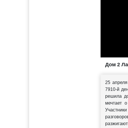
Дом 2 Ла
25 апреля
7910-й де
решила до
мечтает о
Участники
разговоров
разжигают