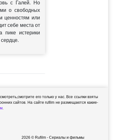
овь с Галей. Но
ями о свободных
им ценностям или
ит себе места от
а пике истерики
 сердце.
мотреть,cмотрите его только у нас. Все ссылки взяты
онних сайтов. На сайте rufilm не размещаются какие-
м
.
2026 © Rufilm - Сериалы и фильмы