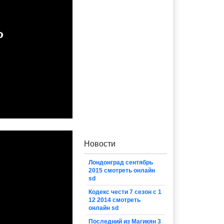
Новости
Лондонград сентябрь
2015 смотреть онлайн
sd
Кодекс чести 7 сезон с 1
12 2014 смотреть
онлайн sd
Последний из Магикян 3