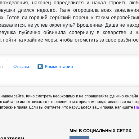
вожделения, наконец определился и начал строить люб
вушки длился недолго. Галя огорошила всех заявлени
х. Готов ли горячий сербский парень к таким европейск
 развалится, не успев окрепнуть? Брошенная Даша не наход
евушка публично обвинила соперницу в коварстве и н
 пойти на крайние меры, чтобы отомстить за свое разбитое
я
Отзывы
Комментарии
ашем сайте. Кино смотреть необходимо и не спрашивайте где кино онлайн с
я сайта не имеет никакого отношения к материалам представленным на стор
торские права. Если вы считаете, что нарушаются ваши права, напишите
На
МЫ В СОЦИАЛЬНЫХ СЕТЯХ
ователям