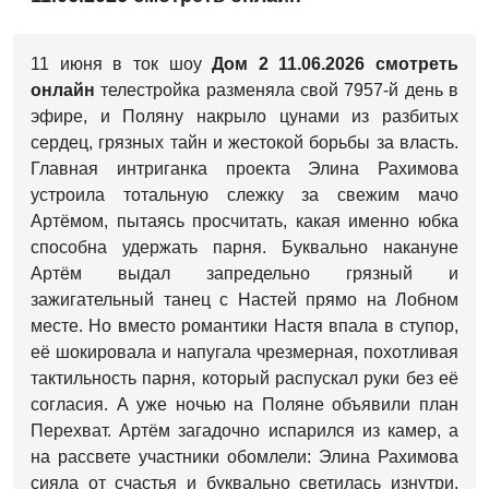
11 июня в ток шоу
Дом 2 11.06.2026 смотреть
онлайн
телестройка разменяла свой 7957-й день в
эфире, и Поляну накрыло цунами из разбитых
сердец, грязных тайн и жестокой борьбы за власть.
Главная интриганка проекта Элина Рахимова
устроила тотальную слежку за свежим мачо
Артёмом, пытаясь просчитать, какая именно юбка
способна удержать парня. Буквально накануне
Артём выдал запредельно грязный и
зажигательный танец с Настей прямо на Лобном
месте. Но вместо романтики Настя впала в ступор,
её шокировала и напугала чрезмерная, похотливая
тактильность парня, который распускал руки без её
согласия. А уже ночью на Поляне объявили план
Перехват. Артём загадочно испарился из камер, а
на рассвете участники обомлели: Элина Рахимова
сияла от счастья и буквально светилась изнутри.