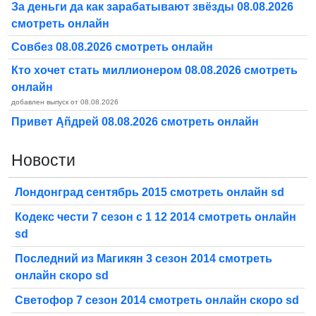
За деньги да как зарабатывают звёзды 08.08.2026
смотреть онлайн
Совбез 08.08.2026 смотреть онлайн
Кто хочет стать миллионером 08.08.2026 смотреть
онлайн
добавлен выпуск от 08.08.2026
Привет Ąñдpей 08.08.2026 смотреть онлайн
Новости
Лондонград сентябрь 2015 смотреть онлайн sd
Кодекс чести 7 сезон с 1 12 2014 смотреть онлайн
sd
Последний из Магикян 3 сезон 2014 смотреть
онлайн скоро sd
Светофор 7 сезон 2014 смотреть онлайн скоро sd