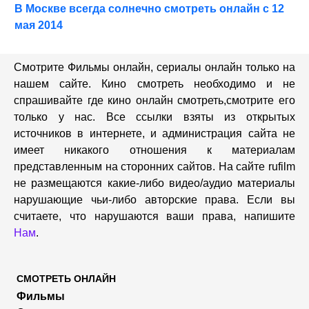
В Москве всегда солнечно смотреть онлайн с 12
мая 2014
Смотрите Фильмы онлайн, сериалы онлайн только на
нашем сайте. Кино смотреть необходимо и не
спрашивайте где кино онлайн смотреть,cмотрите его
только у нас. Все ссылки взяты из открытых
источников в интернете, и администрация сайта не
имеет никакого отношения к материалам
представленным на сторонних сайтов. На сайте rufilm
не размещаются какие-либо видео/аудио материалы
нарушающие чьи-либо авторские права. Если вы
считаете, что нарушаются ваши права, напишите
Нам
.
СМОТРЕТЬ ОНЛАЙН
Фильмы