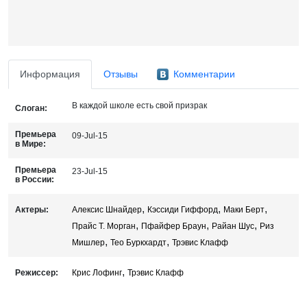
Информация
Отзывы
Комментарии
В каждой школе есть свой призрак
Слоган:
Премьера
09-Jul-15
в Мире:
Премьера
23-Jul-15
в России:
,
,
,
Актеры:
Алексис Шнайдер
Кэссиди Гиффорд
Маки Берт
,
,
,
Прайс Т. Морган
Пфайфер Браун
Райан Шус
Риз
,
,
Мишлер
Тео Буркхардт
Трэвис Клафф
,
Режиссер:
Крис Лофинг
Трэвис Клафф