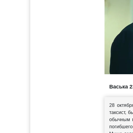
Васька 2
28 октяб
таксист, 
обычным п
погибшего