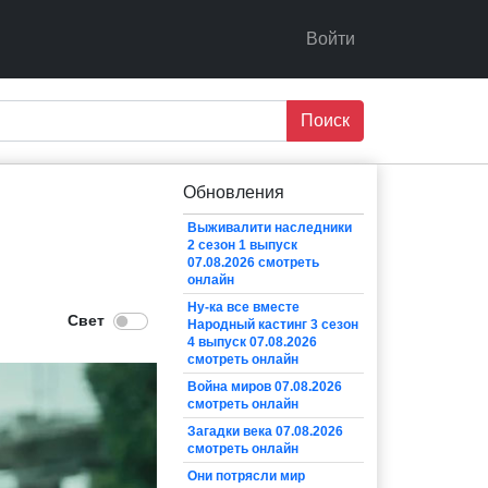
Войти
Поиск
Обновления
Выживалити наследники
2 сезон 1 выпуск
07.08.2026 смотреть
онлайн
Ну-ка все вместе
Народный кастинг 3 сезон
4 выпуск 07.08.2026
смотреть онлайн
Война миров 07.08.2026
смотреть онлайн
Загадки века 07.08.2026
смотреть онлайн
Они потрясли мир