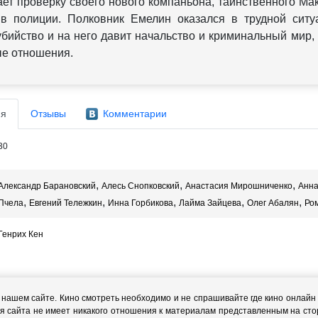
ет проверку своего нового компаньона, таинственного Мак
в полиции. Полковник Емелин оказался в трудной ситу
убийство и на него давит начальство и криминальный мир, 
ые отношения.
я
Отзывы
Комментарии
30
,
,
,
Александр Барановский
Алесь Снопковский
Анастасия Мирошниченко
Анна
,
,
,
,
,
Пчела
Евгений Тележкин
Инна Горбикова
Лайма Зайцева
Олег Абалян
Ром
Генрих Кен
ашем сайте. Кино смотреть необходимо и не спрашивайте где кино онлайн с
я сайта не имеет никакого отношения к материалам представленным на стор