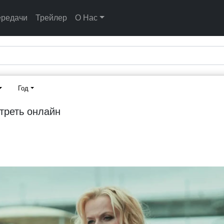
ередачи
Трейлер
О Нас
Год
отреть онлайн