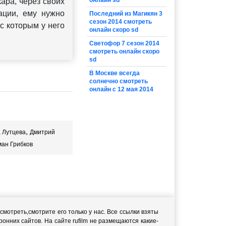
онлайн sd
ара, через своих
ации, ему нужно
Последний из Магикян 3
сезон 2014 смотреть
с которым у него
онлайн скоро sd
Светофор 7 сезон 2014
смотреть онлайн скоро
sd
В Москве всегда
солнечно смотреть
онлайн с 12 мая 2014
,
 Лутцева
Дмитрий
ан Грибков
мотреть,cмотрите его только у нас. Все ссылки взяты
онних сайтов. На сайте rufilm не размещаются какие-