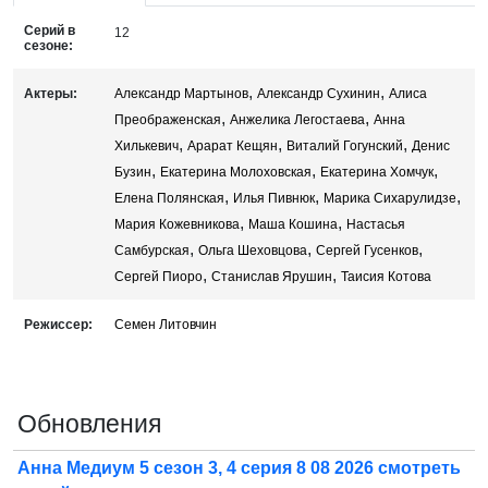
Серий в
12
сезоне:
,
,
Актеры:
Александр Мартынов
Александр Сухинин
Алиса
,
,
Преображенская
Анжелика Легостаева
Анна
,
,
,
Хилькевич
Арарат Кещян
Виталий Гогунский
Денис
,
,
,
Бузин
Екатерина Молоховская
Екатерина Хомчук
,
,
,
Елена Полянская
Илья Пивнюк
Марика Сихарулидзе
,
,
Мария Кожевникова
Маша Кошина
Настасья
,
,
,
Самбурская
Ольга Шеховцова
Сергей Гусенков
,
,
Сергей Пиоро
Станислав Ярушин
Таисия Котова
Режиссер:
Семен Литовчин
Обновления
Анна Медиум 5 сезон 3, 4 серия 8 08 2026 смотреть