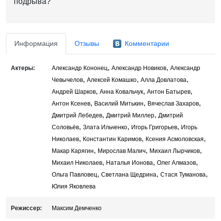
подрыва?
Информация
Отзывы
Комментарии
,
,
Актеры:
Александр Кононец
Александр Новиков
Александр
,
,
,
Чевычелов
Алексей Комашко
Алла Довлатова
,
,
,
Андрей Шарков
Анна Ковальчук
Антон Батырев
,
,
,
Антон Ксенев
Василий Митькин
Вячеслав Захаров
,
,
Дмитрий Лебедев
Дмитрий Миллер
Дмитрий
,
,
,
Соловьёв
Злата Ильченко
Игорь Григорьев
Игорь
,
,
,
Николаев
Константин Каримов
Ксения Асмоловская
,
,
,
Макар Карягин
Мирослав Малич
Михаил Лырчиков
,
,
,
Михаил Николаев
Наталья Ионова
Олег Алмазов
,
,
,
Ольга Павловец
Светлана Щедрина
Стася Туманова
Юлия Яковлева
Режиссер:
Максим Демченко