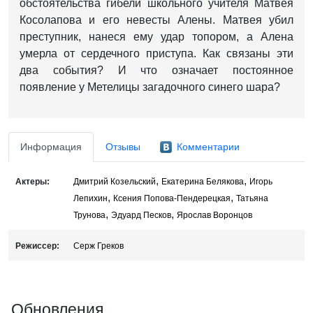
обстоятельства гибели школьного учителя Матвея
Косолапова и его невесты Алены. Матвея убил
преступник, нанеся ему удар топором, а Алена
умерла от сердечного приступа. Как связаны эти
два события? И что означает постоянное
появление у Метелицы загадочного синего шара?
Информация
Отзывы
Комментарии
,
,
Актеры:
Дмитрий Козельский
Екатерина Белякова
Игорь
,
,
Лепихин
Ксения Попова-Пендерецкая
Татьяна
,
,
Трунова
Эдуард Песков
Ярослав Воронцов
Режиссер:
Серж Греков
Обновления