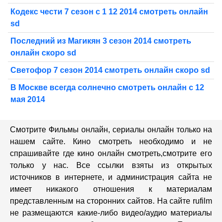
Кодекс чести 7 сезон с 1 12 2014 смотреть онлайн
sd
Последний из Магикян 3 сезон 2014 смотреть
онлайн скоро sd
Светофор 7 сезон 2014 смотреть онлайн скоро sd
В Москве всегда солнечно смотреть онлайн с 12
мая 2014
Смотрите Фильмы онлайн, сериалы онлайн только на
нашем сайте. Кино смотреть необходимо и не
спрашивайте где кино онлайн смотреть,cмотрите его
только у нас. Все ссылки взяты из открытых
источников в интернете, и администрация сайта не
имеет никакого отношения к материалам
представленным на сторонних сайтов. На сайте rufilm
не размещаются какие-либо видео/аудио материалы