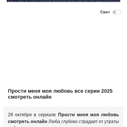
Прости меня моя любовь все серии 2025
смотреть онлайн
28 октября в сериале
Прости меня моя любовь
смотреть онлайн
Люба глубоко страдает от утраты