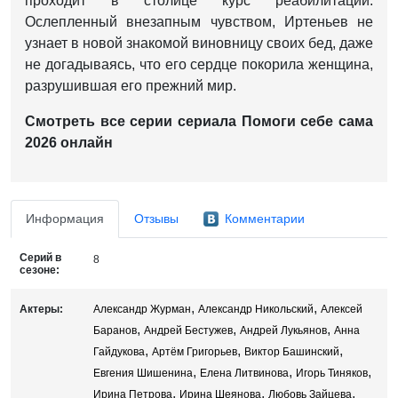
проходит в столице курс реабилитации.
Ослепленный внезапным чувством, Иртеньев не
узнает в новой знакомой виновницу своих бед, даже
не догадываясь, что его сердце покорила женщина,
разрушившая его прежний мир.
Смотреть все серии сериала Помоги себе сама
2026 онлайн
Информация
Отзывы
Комментарии
Серий в
8
сезоне:
,
,
Актеры:
Александр Журман
Александр Никольский
Алексей
,
,
,
Баранов
Андрей Бестужев
Андрей Лукьянов
Анна
,
,
,
Гайдукова
Артём Григорьев
Виктор Башинский
,
,
,
Евгения Шишенина
Елена Литвинова
Игорь Тиняков
,
,
,
Ирина Петрова
Ирина Шеянова
Любовь Зайцева