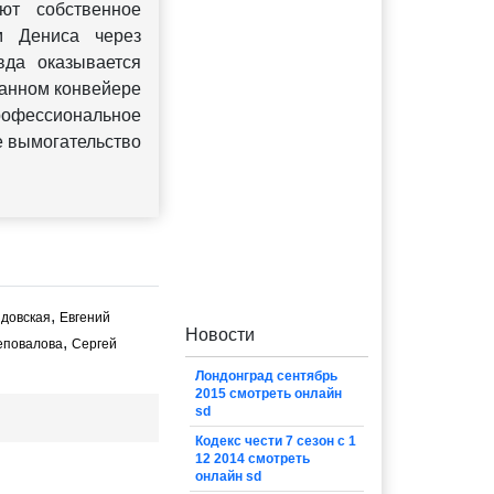
ют собственное
м Дениса через
вда оказывается
танном конвейере
офессиональное
е вымогательство
,
довская
Евгений
Новости
,
еповалова
Сергей
Лондонград сентябрь
2015 смотреть онлайн
sd
Кодекс чести 7 сезон с 1
12 2014 смотреть
онлайн sd