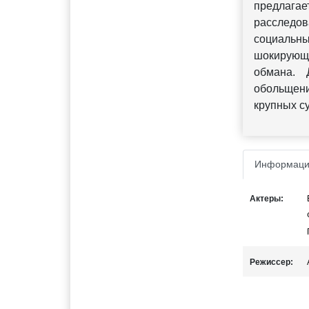
предлага
расследо
социальн
шокирующе
обмана. 
обольщени
крупных с
Информаци
Актеры:
Режиссер: