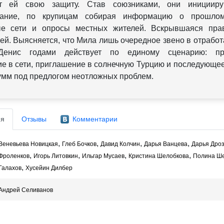
ет ей свою защиту. Став союзниками, они иницииру
вание, по крупицам собирая информацию о прошло
ые сети и опросы местных жителей. Вскрывшаяся пра
й. Выясняется, что Мила лишь очередное звено в отрабо
Денис годами действует по единому сценарию: пр
е в сети, приглашение в солнечную Турцию и последующе
умм под предлогом неотложных проблем.
я
Отзывы
Комментарии
,
,
,
,
Веневьева Новицкая
Глеб Бочков
Давид Колчин
Дарья Ванцева
Дарья Дроз
,
,
,
,
Фроленков
Игорь Литовкин
Ильгар Мусаев
Кристина Шелобкова
Полина Ш
,
Галахов
Хусейин Дилбер
Андрей Селиванов