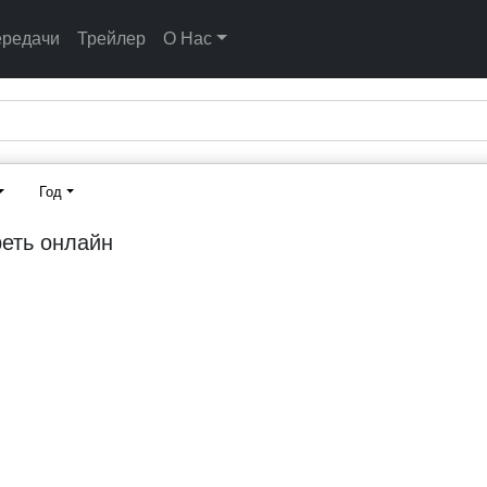
ередачи
Трейлер
О Нас
Год
реть онлайн