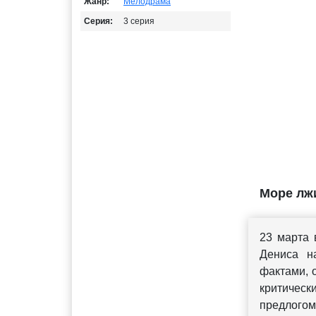
Жанр:
Мелодрама
Серия:
3 серия
Море лжи
23 марта
Дениса н
фактами, 
критичес
предлого