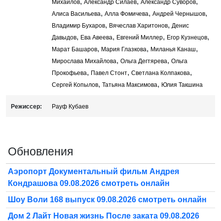
,
,
,
Михайлов
Александр Силаев
Александр Суворов
,
,
,
Алиса Васильева
Алла Фомичева
Андрей Чернышов
,
,
Владимир Бухаров
Вячеслав Харитонов
Денис
,
,
,
,
Давыдов
Ева Авеева
Евгений Миллер
Егор Кузнецов
,
,
,
Марат Башаров
Мария Глазкова
Миланья Канаш
,
,
Мирослава Михайлова
Ольга Дегтярева
Ольга
,
,
,
Прокофьева
Павел Стонт
Светлана Колпакова
,
,
Сергей Копылов
Татьяна Максимова
Юлия Такшина
Режиссер:
Рауф Кубаев
Обновления
Аэропорт Документальный фильм Андрея
Кондрашова 09.08.2026 смотреть онлайн
Шоу Воли 168 выпуск 09.08.2026 смотреть онлайн
Дом 2 Лайт Новая жизнь После заката 09.08.2026