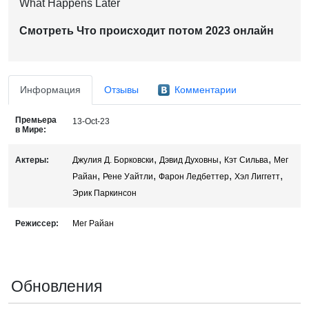
What Happens Later
Смотреть Что происходит потом 2023 онлайн
Информация
Отзывы
Комментарии
Премьера
13-Oct-23
в Мире:
,
,
,
Актеры:
Джулия Д. Борковски
Дэвид Духовны
Кэт Сильва
Мег
,
,
,
,
Райан
Рене Уайтли
Фарон Ледбеттер
Хэл Лиггетт
Эрик Паркинсон
Режиссер:
Мег Райан
Обновления