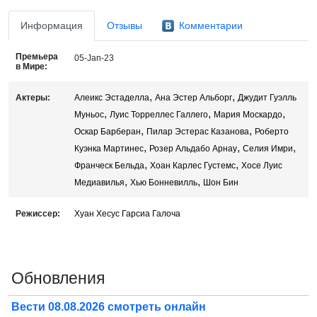
Информация
Отзывы
Комментарии
Премьера
05-Jan-23
в Мире:
,
,
Актеры:
Алеикс Эстаделла
Ана Эстер Альборг
Джудит Гуэлль
,
,
,
Муньос
Луис Торреллес Галлего
Мария Москардо
,
,
Оскар Барберан
Пилар Эстерас Казанова
Роберто
,
,
,
Куэнка Мартинес
Розер Альдабо Арнау
Селия Имри
,
,
Франческ Бельда
Хоан Карлес Густемс
Хосе Луис
,
,
Медиавилья
Хью Бонневилль
Шон Бин
Режиссер:
Хуан Хесус Гарсиа Галоча
Обновления
Вести 08.08.2026 смотреть онлайн