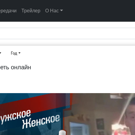
ередачи
Трейлер
О Нас
Год
еть онлайн