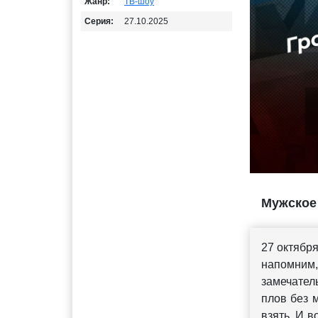
Жанр:
ТВ-шоу
Серия:
27.10.2025
Мужское 
27 октябр
напомним
замечатель
плов без 
взять. И в