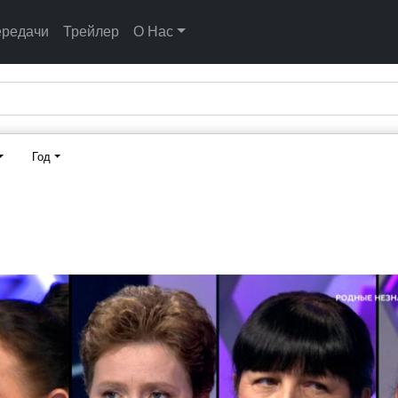
ередачи
Трейлер
О Нас
Год