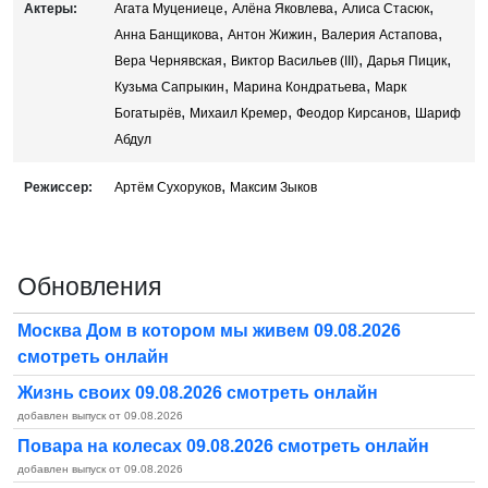
,
,
,
Актеры:
Агата Муцениеце
Алёна Яковлева
Алиса Стасюк
,
,
,
Анна Банщикова
Антон Жижин
Валерия Астапова
,
,
,
Вера Чернявская
Виктор Васильев (III)
Дарья Пицик
,
,
Кузьма Сапрыкин
Марина Кондратьева
Марк
,
,
,
Богатырёв
Михаил Кремер
Феодор Кирсанов
Шариф
Абдул
,
Режиссер:
Артём Сухоруков
Максим Зыков
Обновления
Москва Дом в котором мы живем 09.08.2026
смотреть онлайн
Жизнь своих 09.08.2026 смотреть онлайн
добавлен выпуск от 09.08.2026
Повара на колесах 09.08.2026 смотреть онлайн
добавлен выпуск от 09.08.2026